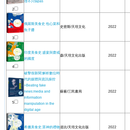
理不只tapas
2
俄羅斯美食史:包心菜和
史密斯/天培文化
2022
魚子醬
3
印度美食史:盛宴與齋戒
森/天培文化出版
2022
的國度
4
破擊假新聞:解析數位時
代的媒體與資訊操控
=Beating fake
news:media and
蘇蘅/三民書局
2022
information
5
manipulation in the
digital age
希臘美食史:眾神的禮物
道比/天培文化出版
2022