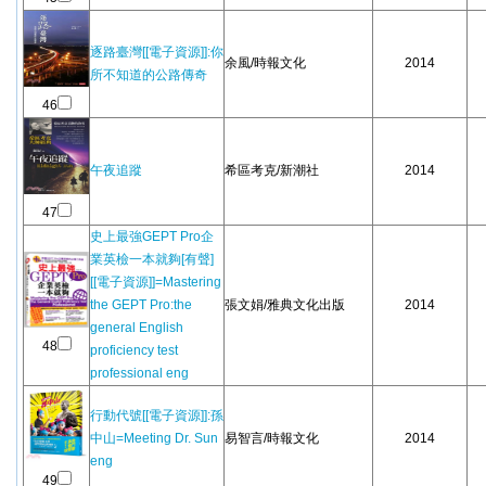
逐路臺灣[[電子資源]]:你
余風/時報文化
2014
所不知道的公路傳奇
46
午夜追蹤
希區考克/新潮社
2014
47
史上最強GEPT Pro企
業英檢一本就夠[有聲]
[[電子資源]]=Mastering
the GEPT Pro:the
張文娟/雅典文化出版
2014
general English
48
proficiency test
professional eng
行動代號[[電子資源]]:孫
中山=Meeting Dr. Sun
易智言/時報文化
2014
eng
49