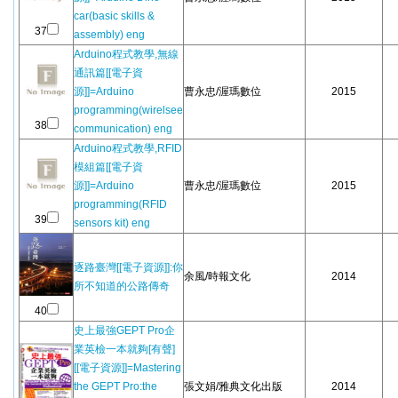
car(basic skills &
37
assembly) eng
Arduino程式教學,無線
通訊篇[[電子資
源]]=Arduino
曹永忠/渥瑪數位
2015
programming(wirelsee
38
communication) eng
Arduino程式教學,RFID
模組篇[[電子資
源]]=Arduino
曹永忠/渥瑪數位
2015
programming(RFID
39
sensors kit) eng
逐路臺灣[[電子資源]]:你
余風/時報文化
2014
所不知道的公路傳奇
40
史上最強GEPT Pro企
業英檢一本就夠[有聲]
[[電子資源]]=Mastering
the GEPT Pro:the
張文娟/雅典文化出版
2014