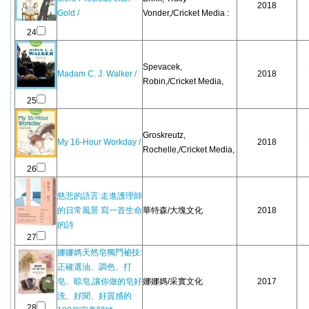
2018
Gold /
Vonder,/Cricket Media :
24
Spevacek,
Madam C. J. Walker /
2018
Robin,/Cricket Media,
25
Groskreutz,
My 16-Hour Workday /
2018
Rochelle,/Cricket Media,
26
慈悲的語言:走進護理師
的日常風景 寫一首生命
華特森/大塊文化
2018
的詩
27
娜娜媽天然皂獨門祕技:
正確選油、調色、打
皂、晾皂,讓你做的皂好
娜娜媽/采實文化
2017
洗、好聞、好質感的
28