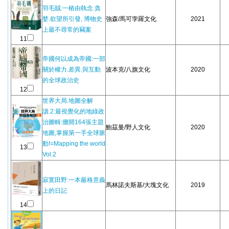
羽毛賊:一樁由執念.貪
婪.欲望所引發, 博物史
強森/馬可孛羅文化
2021
上最不尋常的竊案
11
帝國何以成為帝國:一部
關於權力.差異.與互動
波本克/八旗文化
2020
的全球政治史
12
世界大局.地圖全解
讀.2:最視覺化的地綠政
治圖輯:攤開164張主題
鮑茲曼/野人文化
2020
地圖,掌握第一手全球脈
動!=Mapping the world
13
Vol.2
寂寞田野:一本嚴格意義
馬林諾夫斯基/大塊文化
2019
上的日記
14