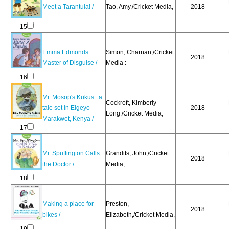
Meet a Tarantula! /
Tao, Amy,/Cricket Media,
2018
15
Emma Edmonds :
Simon, Charnan,/Cricket
2018
Master of Disguise /
Media :
16
Mr. Mosop's Kukus : a
Cockroft, Kimberly
tale set in Elgeyo-
2018
Long,/Cricket Media,
Marakwet, Kenya /
17
Mr. Spuffington Calls
Grandits, John,/Cricket
2018
the Doctor /
Media,
18
Making a place for
Preston,
2018
bikes /
Elizabeth,/Cricket Media,