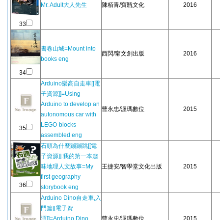
Mr. Adult大人先生
陳栢青/寶瓶文化
2016
33
書卷山城=Mount into
西閃/甯文創出版
2016
books eng
34
Arduino樂高自走車[[電
子資源]]=Using
Arduino to develop an
曹永忠/渥瑪數位
2015
autonomous car with
LEGO-blocks
35
assembled eng
石頭為什麼蹦蹦跳[[電
子資源]]:我的第一本趣
味地理人文故事=My
王捷安/智學堂文化出版
2015
first geography
36
storybook eng
Arduino Dino自走車,入
門篇[[電子資
源]]=Arduino Dino
曹永忠/渥瑪數位
2015