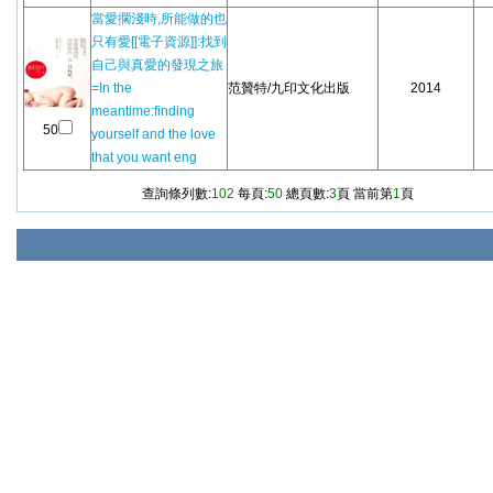
當愛擱淺時,所能做的也
只有愛[[電子資源]]:找到
自己與真愛的發現之旅
=In the
范贊特/九印文化出版
2014
meantime:finding
50
yourself and the love
that you want eng
查詢條列數:
102
每頁:
50
總頁數:
3
頁 當前第
1
頁