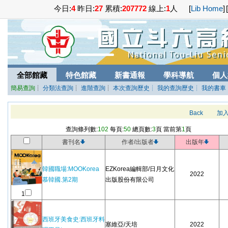
今日:
4
昨日:
27
累積:
207772
線上:
1
人
[
Lib Home
]
[
全部館藏
特色館藏
新書通報
學科導航
個人
簡易查詢
┊
分類法查詢
┊
進階查詢
┊
本次查詢歷史
┊ 我的查詢歷史
┊ 我的書車
Back
加
查詢條列數:
102
每頁:
50
總頁數:
3
頁 當前第
1
頁
書刊名
作者/出版者
出版年
韓國職場:MOOKorea
EZKorea編輯部/日月文化
2022
慕韓國.第2期
出版股份有限公司
1
西班牙美食史:西班牙料
塞維亞/天培
2022