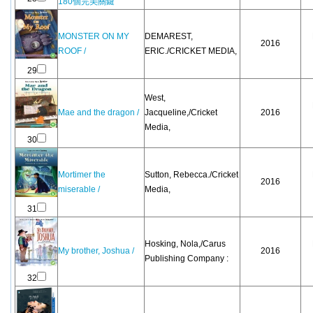
180個完美關鍵
MONSTER ON MY
DEMAREST,
2016
ROOF /
ERIC./CRICKET MEDIA,
29
West,
Mae and the dragon /
Jacqueline,/Cricket
2016
Media,
30
Mortimer the
Sutton, Rebecca./Cricket
2016
miserable /
Media,
31
Hosking, Nola,/Carus
My brother, Joshua /
2016
Publishing Company :
32