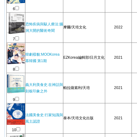
6
恐怖疾病與駭人療法:腦
摩爾/天培文化
2022
洞大開的醫術奇聞
7
韓劇樣貌:MOOKorea
EZKorea編輯部/日月文化
2021
慕韓國 第1期
8
義大利美食史:在神話與
帕拉薩索利/天培
2021
刻板印象之外
9
法國美食史:行家知識與
泰本/天培文化出版
2021
風土認證
10