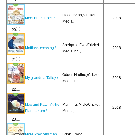
19
Floca, Brian,/Cricket
Meet Brian Floca /
2018
Media,
20
Apelqvist, Eva,/Cricket
Mattias's crossing /
2018
Media Inc.,,
21
Oduor, Nadine,/Cricket
My grandma Talley /
2018
Media Inc.,
22
Max and Kate : At the
Manning, Mick,/Cricket
2018
Planetarium /
Media,
23
More Precious than
Brink, Tracy