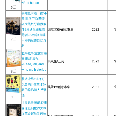
=Red house
6
英雄也有這一面:不
要問,很可怕!華盛
頓拔黑奴牙齒做假
牙?愛迪生跟鬼講
堀江宏樹/創意市集
2022
電話?33個讓你睡
7
不好的歷史顫慄真
相
數學故事讀說寫:敘
事.閱讀.寫作
洪萬生/三民
2022
=Read, tell, and
write math stories
8
擊敗渣男! 這樣可
以告嗎?:專業律師
吳孟玲/創意市集
2021
教的恐怖情人反擊
法
9
世界戰爭圖鑑:從帝
國遠征到世界大戰,
從革命運動到恐怖