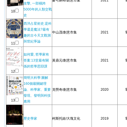
麥可納布/創意市集
2021
攻擊, 一部橫跨
5000年的人類交戰
10
史
西洋占星術史:是科
學還是魔法?最有
中山茂/創意市集
2021
趣的古今天文觀測
與世紀爭論
11
如何愛, 哲學家有
答案:13堂最有關
黃鼎元/創意市集
2021
係的哲學思辯課
12
簡明大科學:圖解
160個最關鍵理
論、科學家、重要
克勞奇/創意市集
2020
發現、發明與科技
13
應用
歷史學家
柯斯托娃/大塊文化
2019