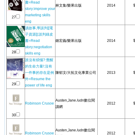
書=Read
林文集/樂果出版
2014
story:improve your
marketing skills
27
eng
讀故事,學談判[[電
子資源]]:談判綠皮
書=Read
鍾宏義/樂果出版
2014
story:negotiation
28
skills eng
誰沒有煩惱?:覺醒
的生命力量!:沒有
一件事的存在是例
陳郁文/大拓文化事業公司
2013
外=Resume the
29
power of life eng
Austen,Jane./udn數位閱
Robinson Crusoe
2012
讀網
30
Austen,Jane./udn數位閱
Robinson Crusoe
2012