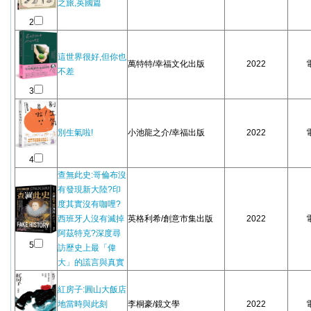
之旅,英國篇
2
這世界很好,但你也
萬特特/幸福文化出版
2022
不差
3
別生氣啦!
小池龍之介/幸福出版
2022
4
查無此史:哥倫布沒
有發現新大陸?印
度其實沒有咖哩?
西班牙人沒有滅掉
英格利希/創意市集出版
2022
阿茲特克?深度尋
5
訪歷史上最「偉
大」的謊言與真實
紅房子:圓山大飯店
地當時與此刻
李桐豪/鏡文學
2022