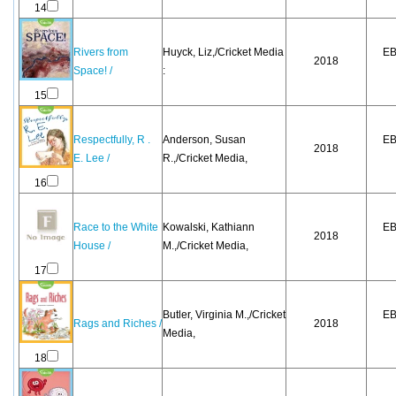
14
Rivers from
Huyck, Liz,/Cricket Media
EB
2018
Space! /
:
15
Respectfully, R .
Anderson, Susan
EB
2018
E. Lee /
R.,/Cricket Media,
16
Race to the White
Kowalski, Kathiann
EB
2018
House /
M.,/Cricket Media,
17
Butler, Virginia M.,/Cricket
EB
Rags and Riches /
2018
Media,
18