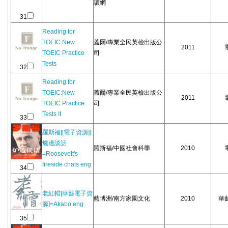
讀網
31
Reading for
TOEIC:New
蓋爾/專業全民英檢出版公
2011
TOEIC Practice
司
Tests
32
Reading for
TOEIC:New
蓋爾/專業全民英檢出版公
2011
TOEIC Practice
司
Tests II
33
羅斯福[[電子資源]]:
爐邊談話
羅斯福/中國社會科學
2010
=Roosevelt's
fireside chats eng
34
老紅帽[華藝電子資
藍博洲/南方家園文化
2010
華
源]=Akabo eng
35