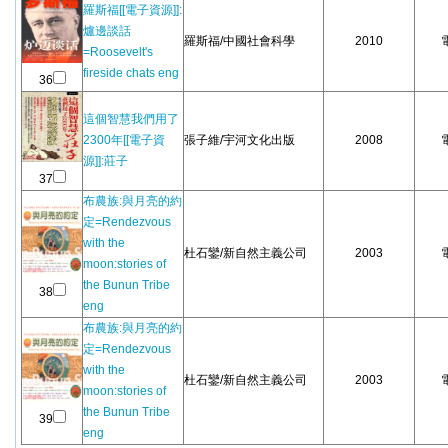
羅斯福[[電子資源]]:
爐邊談話
羅斯福/中國社會科學
2010
=Roosevelt's
fireside chats eng
36
這個智慧我們用了
2300年[[電子資
張子維/宇河文化出版
2008
源]]:莊子
37
布農族:與月亮的約
定=Rendezvous
with the
杜石鑾/新自然主義公司
2003
moon:stories of
the Bunun Tribe
38
eng
布農族:與月亮的約
定=Rendezvous
with the
杜石鑾/新自然主義公司
2003
moon:stories of
the Bunun Tribe
39
eng