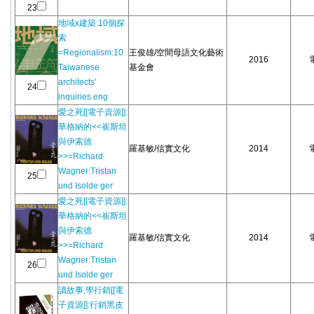
23
地域x建築:10個探
索
=Regionalism:10
王俊雄/空間母語文化藝術
2016
Taiwanese
基金會
architects'
24
inquiries eng
愛之死[[電子資源]]:
華格納的<<崔斯坦
與伊索德
羅基敏/信實文化
2014
>>=Richard
Wagner:Tristan
25
und Isolde ger
愛之死[[電子資源]]:
華格納的<<崔斯坦
與伊索德
羅基敏/信實文化
2014
>>=Richard
Wagner:Tristan
26
und Isolde ger
讀故事,學行銷[[電
子資源]]:行銷黑皮