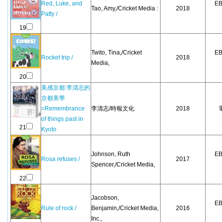
Red, Luke, and
EB
Tao, Amy,/Cricket Media :
2018
Patty /
19
Twito, Tina,/Cricket
EB
Rocket trip /
2018
Media,
20
美感京都:李清志的
京都美學
=Remembrance
李清志/時報文化
2018
of things past in
21
Kyoto
Johnson, Ruth
EB
Rosa refuses /
2017
Spencer,/Cricket Media,
22
Jacobson,
EB
Rule of rock /
Benjamin,/Cricket Media,
2016
Inc.,