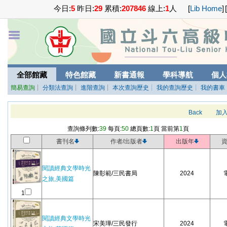
今日:
5
昨日:
29
累積:
207846
線上:
1
人
[
Lib Home
]
[
全部館藏
特色館藏
新書通報
學科導航
個人
簡易查詢
┊
分類法查詢
┊
進階查詢
┊
本次查詢歷史
┊ 我的查詢歷史
┊ 我的書車
Back
加
查詢條列數:
39
每頁:
50
總頁數:
1
頁 當前第
1
頁
書刊名
作者/出版者
出版年
閱讀經典文學時光
陳彰範/三民書局
2024
之旅,美國篇
1
閱讀經典文學時光
宋美璍/三民發行
2024