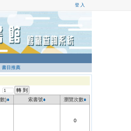
登 入
┊
書目推薦
數)
索書號
瀏覽次數
0