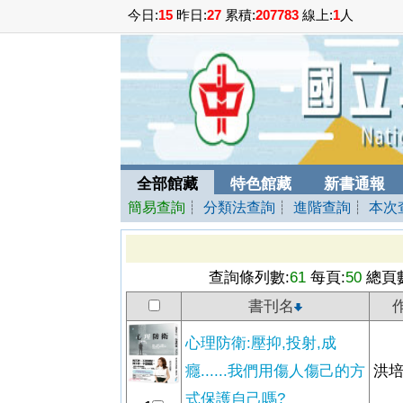
今日:
15
昨日:
27
累積:
207783
線上:
1
人
全部館藏
特色館藏
新書通報
簡易查詢
┊
分類法查詢
┊
進階查詢
┊
本次
查詢條列數:
61
每頁:
50
總頁數
書刊名
心理防衛:壓抑,投射,成
癮......我們用傷人傷己的方
洪培
式保護自己嗎?