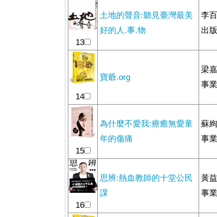
土地的聲音:聽見臺灣最美
李百
好的人.事.物
出
13
梁嘉
寶爺.org
事
14
為什麼不愛我:療癒無愛童
蘇絢
年的傷痛
事
15
思辨:熱血教師的十堂公民
黃益
課
事
16