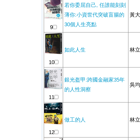
若你委屈自己, 任誰能刻刻
薄你:小資世代突破盲腸的
黃大
30個人生亮點
9
如此人生
林立
10
銀光盔甲:跨國金融家35年
吳均
的人性洞察
11
做工的人
林立
12