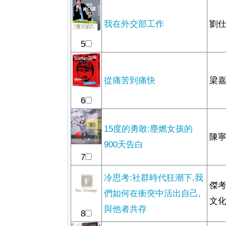
我在外交部工作
劉仕
5
從痛苦到痛快
梁嘉
6
15度的勇敢:塵燃女孩的
陳寧
900天告白
7
冷思考:社群時代狂潮下,我
傑考
們如何在衝突中活出自己,
文
與他者共存
8