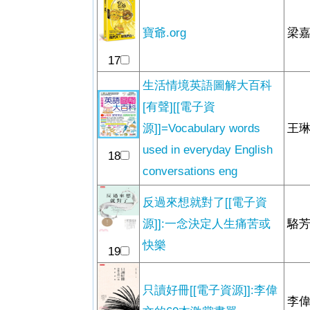
寶爺.org
梁嘉
17
生活情境英語圖解大百科
[有聲][[電子資
源]]=Vocabulary words
王琳
used in everyday English
18
conversations eng
反過來想就對了[[電子資
源]]:一念決定人生痛苦或
駱芳
快樂
19
只讀好冊[[電子資源]]:李偉
李偉