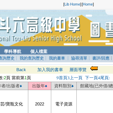
[
Lib Home
]
[
Home
]
學科導航
個人檔案
查詢歷史
┊ 我的查詢歷史
┊ 我的書車
┊ 協尋清單
┊ 書評/回應
Back
加入我的書車
層面導覽
:
2
頁 當前第
1
頁
首頁
上一頁
下一頁
尾頁
9
3
4
:
作者/出版者
出版年
資料類別
館藏地(已外借/總
芸/寶瓶文化
2022
電子資源