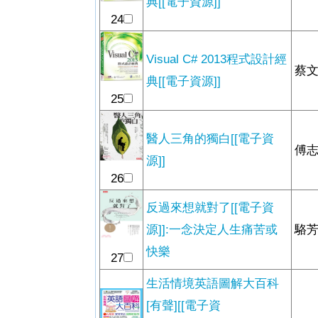
典[[電子資源]]
24
Visual C# 2013程式設計經
蔡文
典[[電子資源]]
25
醫人三角的獨白[[電子資
傅志
源]]
26
反過來想就對了[[電子資
源]]:一念決定人生痛苦或
駱芳
快樂
27
生活情境英語圖解大百科
[有聲][[電子資