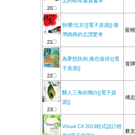
文的60本激賞書單
20
拆哪!北京![[電子資源]]:臺
藍曉
灣媽媽的北漂驚奇
21
為夢想跌倒,痛也值得![[電
冒牌
子資源]]
22
醫人三角的獨白[[電子資
傅志
源]]
23
Visual C# 2013程式設計經
蔡文